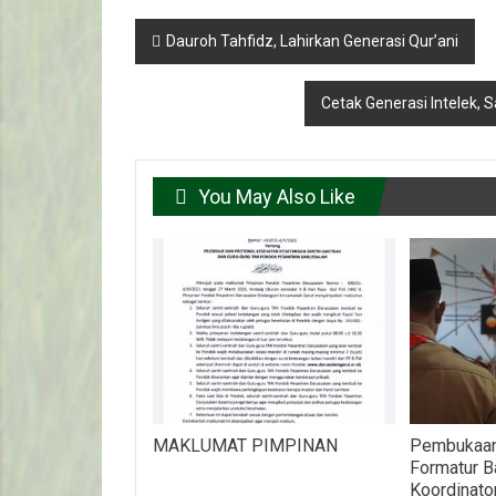
Post
Dauroh Tahfidz, Lahirkan Generasi Qur’ani
navigation
Cetak Generasi Intelek, S
You May Also Like
MAKLUMAT PIMPINAN
Pembukaan
Formatur B
Koordinato