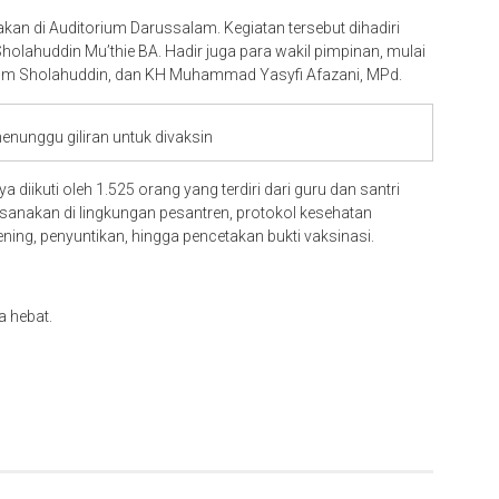
kan di Auditorium Darussalam. Kegiatan tersebut dihadiri
lahuddin Mu’thie BA. Hadir juga para wakil pimpinan, mulai
rrom Sholahuddin, dan KH Muhammad Yasyfi Afazani, MPd.
enunggu giliran untuk divaksin
 diikuti oleh 1.525 orang yang terdiri dari guru dan santri
aksanakan di lingkungan pesantren, protokol kesehatan
ening, penyuntikan, hingga pencetakan bukti vaksinasi.
a hebat.