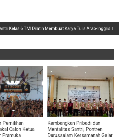
antri Kelas 6 TMI Dilatih Membuat Karya Tulis Arab-Inggris
 Pemilihan
Kembangkan Pribadi dan
akal Calon Ketua
Mentalitas Santri, Pontren
r Pramuka
Darussalam Kersamanah Gelar