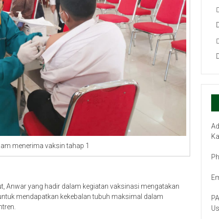
Ad
Ka
alam menerima vaksin tahap 1
Ph
Em
 Anwar yang hadir dalam kegiatan vaksinasi mengatakan
g untuk mendapatkan kekebalan tubuh maksimal dalam
PA
tren.
Us