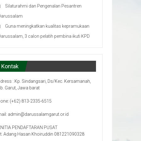
Silaturahmi dan Pengenalan Pesantren
Darussalam
Guna meningkatkan kualitas kepramukaan
Darussalam, 3 calon pelatih pembina ikuti KPD
Kontak
dress : Kp. Sindangsari, Ds/Kec. Kersamanah,
b. Garut, Jawa barat
one: (+62) 813-2335-6515
ail: admin@darussalamgarut.or.id
NITIA PENDAFTARAN PUSAT
t. Adang Hasan Khoiruddin 081221090328