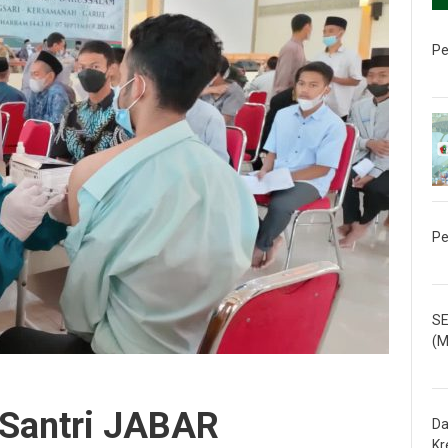
Pe
Pe
SE
(M
 Santri JABAR
Da
Kr