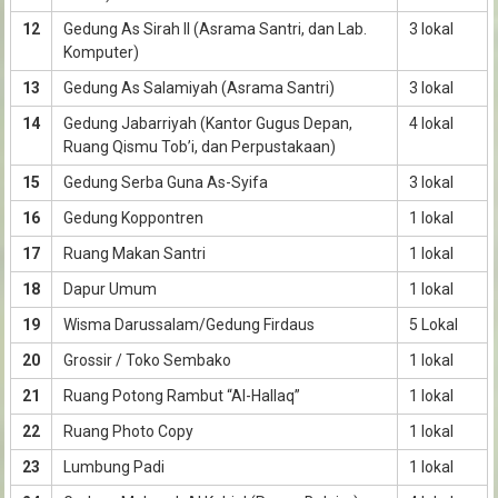
12
Gedung As Sirah II (Asrama Santri, dan Lab.
3 lokal
Komputer)
13
Gedung As Salamiyah (Asrama Santri)
3 lokal
14
Gedung Jabarriyah (Kantor Gugus Depan,
4 lokal
Ruang Qismu Tob’i, dan Perpustakaan)
15
Gedung Serba Guna As-Syifa
3 lokal
16
Gedung Koppontren
1 lokal
17
Ruang Makan Santri
1 lokal
18
Dapur Umum
1 lokal
19
Wisma Darussalam/Gedung Firdaus
5 Lokal
20
Grossir / Toko Sembako
1 lokal
21
Ruang Potong Rambut “Al-Hallaq”
1 lokal
22
Ruang Photo Copy
1 lokal
23
Lumbung Padi
1 lokal