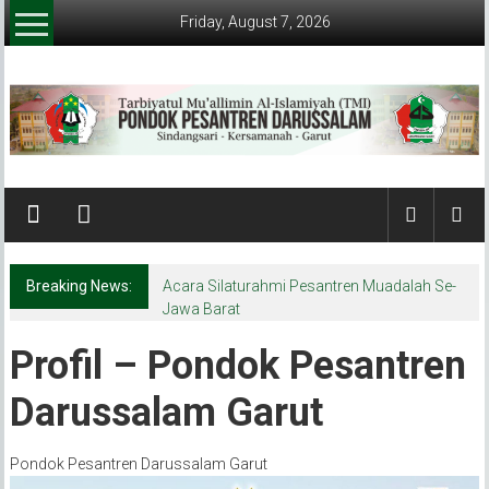
Skip
Friday, August 7, 2026
to
content
Pondok
Pesantren
Darussalam
Breaking News:
Acara Silaturahmi Pesantren Muadalah Se-
(Garut)
Jawa Barat
Tarbiyatul
Profil – Pondok Pesantren
Mu'allimin
Darussalam Garut
AL-
Islamiyyah
(TMI)
Pondok Pesantren Darussalam Garut