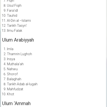
Fiqih
Usul Fiqih
Fara’idl
Tauhid
Al-Din al –Islami
Tarikh Tasyri’
Ilmu Falak
Ulum Arabiyyah
Imla
Thamrin Lughoh
Insya
Muthala’ah
Nahwu
Shorof
Balaghah
Tarikh Adab al-lugah
Mahfudzat
Khot
Ulum ‘Ammah