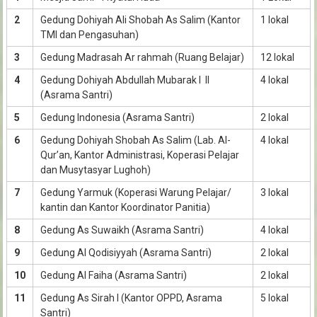
2
Gedung Dohiyah Ali Shobah As Salim (Kantor
1 lokal
TMI dan Pengasuhan)
3
Gedung Madrasah Ar rahmah (Ruang Belajar)
12 lokal
4
Gedung Dohiyah Abdullah Mubarak I II
4 lokal
(Asrama Santri)
5
Gedung Indonesia (Asrama Santri)
2 lokal
6
Gedung Dohiyah Shobah As Salim (Lab. Al-
4 lokal
Qur’an, Kantor Administrasi, Koperasi Pelajar
dan Musytasyar Lughoh)
7
Gedung Yarmuk (Koperasi Warung Pelajar/
3 lokal
kantin dan Kantor Koordinator Panitia)
8
Gedung As Suwaikh (Asrama Santri)
4 lokal
9
Gedung Al Qodisiyyah (Asrama Santri)
2 lokal
10
Gedung Al Faiha (Asrama Santri)
2 lokal
11
Gedung As Sirah I (Kantor OPPD, Asrama
5 lokal
Santri)