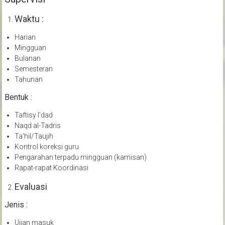
Waktu :
Harian
Mingguan
Bulanan
Semesteran
Tahunan
Bentuk :
Taftisy I’dad
Naqd al-Tadris
Ta’hil/Taujih
Kontrol koreksi guru
Pengarahan terpadu mingguan (kamisan)
Rapat-rapat Koordinasi
Evaluasi
Jenis :
Ujian masuk