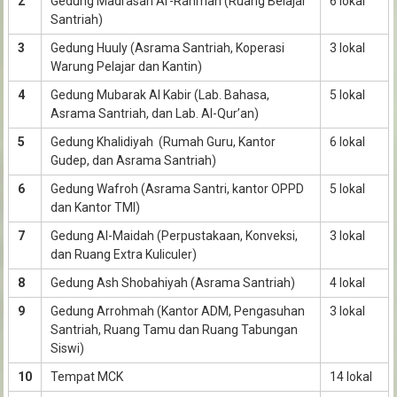
2
Gedung Madrasah Ar-Rahmah (Ruang Belajar
6 lokal
Santriah)
3
Gedung Huuly (Asrama Santriah, Koperasi
3 lokal
Warung Pelajar dan Kantin)
4
Gedung Mubarak Al Kabir (Lab. Bahasa,
5 lokal
Asrama Santriah, dan Lab. Al-Qur’an)
5
Gedung Khalidiyah (Rumah Guru, Kantor
6 lokal
Gudep, dan Asrama Santriah)
6
Gedung Wafroh (Asrama Santri, kantor OPPD
5 lokal
dan Kantor TMI)
7
Gedung Al-Maidah (Perpustakaan, Konveksi,
3 lokal
dan Ruang Extra Kuliculer)
8
Gedung Ash Shobahiyah (Asrama Santriah)
4 lokal
9
Gedung Arrohmah (Kantor ADM, Pengasuhan
3 lokal
Santriah, Ruang Tamu dan Ruang Tabungan
Siswi)
10
Tempat MCK
14 lokal