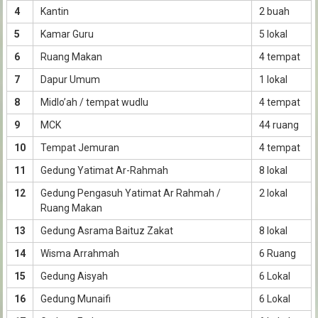
4
Kantin
2 buah
5
Kamar Guru
5 lokal
6
Ruang Makan
4 tempat
7
Dapur Umum
1 lokal
8
Midlo’ah / tempat wudlu
4 tempat
9
MCK
44 ruang
10
Tempat Jemuran
4 tempat
11
Gedung Yatimat Ar-Rahmah
8 lokal
12
Gedung Pengasuh Yatimat Ar Rahmah /
2 lokal
Ruang Makan
13
Gedung Asrama Baituz Zakat
8 lokal
14
Wisma Arrahmah
6 Ruang
15
Gedung Aisyah
6 Lokal
16
Gedung Munaifi
6 Lokal