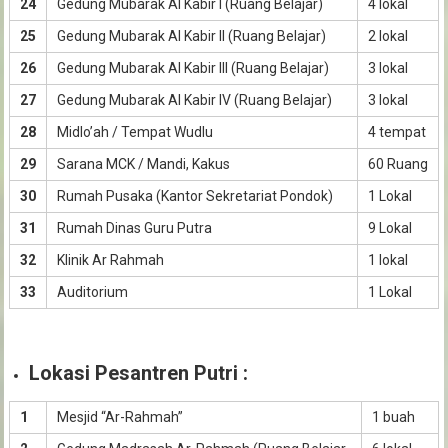
24
Gedung Mubarak Al Kabir I (Ruang Belajar)
4 lokal
25
Gedung Mubarak Al Kabir II (Ruang Belajar)
2 lokal
26
Gedung Mubarak Al Kabir III (Ruang Belajar)
3 lokal
27
Gedung Mubarak Al Kabir IV (Ruang Belajar)
3 lokal
28
Midlo’ah / Tempat Wudlu
4 tempat
29
Sarana MCK / Mandi, Kakus
60 Ruang
30
Rumah Pusaka (Kantor Sekretariat Pondok)
1 Lokal
31
Rumah Dinas Guru Putra
9 Lokal
32
Klinik Ar Rahmah
1 lokal
33
Auditorium
1 Lokal
Lokasi Pesantren Putri :
1
Mesjid “Ar-Rahmah”
1 buah