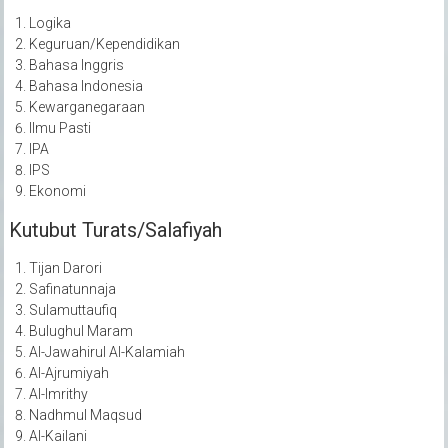
Logika
Keguruan/Kependidikan
Bahasa Inggris
Bahasa Indonesia
Kewarganegaraan
Ilmu Pasti
IPA
IPS
Ekonomi
Kutubut Turats/Salafiyah
Tijan Darori
Safinatunnaja
Sulamuttaufiq
Bulughul Maram
Al-Jawahirul Al-Kalamiah
Al-Ajrumiyah
Al-Imrithy
Nadhmul Maqsud
Al-Kailani