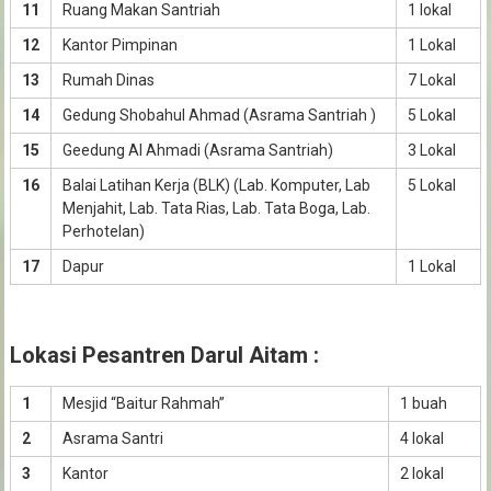
11
Ruang Makan Santriah
1 lokal
12
Kantor Pimpinan
1 Lokal
13
Rumah Dinas
7 Lokal
14
Gedung Shobahul Ahmad (Asrama Santriah )
5 Lokal
15
Geedung Al Ahmadi (Asrama Santriah)
3 Lokal
16
Balai Latihan Kerja (BLK) (Lab. Komputer, Lab
5 Lokal
Menjahit, Lab. Tata Rias, Lab. Tata Boga, Lab.
Perhotelan)
17
Dapur
1 Lokal
Lokasi Pesantren Darul Aitam :
1
Mesjid “Baitur Rahmah”
1 buah
2
Asrama Santri
4 lokal
3
Kantor
2 lokal