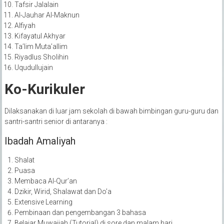
Tafsir Jalalain
Al-Jauhar Al-Maknun
Alfiyah
Kifayatul Akhyar
Ta’lim Muta’allim
Riyadlus Sholihin
Uqudullujain
Ko-Kurikuler
Dilaksanakan di luar jam sekolah di bawah bimbingan guru-guru dan
santri-santri senior di antaranya :
Ibadah Amaliyah
Shalat
Puasa
Membaca Al-Qur’an
Dzikir, Wirid, Shalawat dan Do’a
Extensive Learning
Pembinaan dan pengembangan 3 bahasa
Belajar Muwajjah (Tutorial) di sore dan malam hari