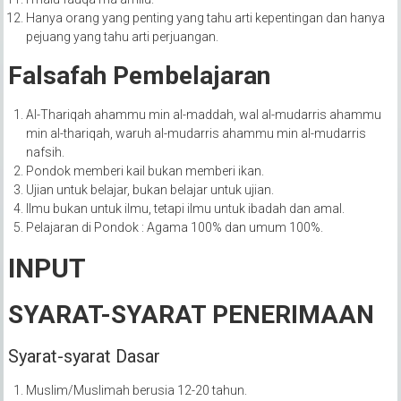
Hanya orang yang penting yang tahu arti kepentingan dan hanya
pejuang yang tahu arti perjuangan.
Falsafah Pembelajaran
Al-Thariqah ahammu min al-maddah, wal al-mudarris ahammu
min al-thariqah, waruh al-mudarris ahammu min al-mudarris
nafsih.
Pondok memberi kail bukan memberi ikan.
Ujian untuk belajar, bukan belajar untuk ujian.
Ilmu bukan untuk ilmu, tetapi ilmu untuk ibadah dan amal.
Pelajaran di Pondok : Agama 100% dan umum 100%.
INPUT
SYARAT-SYARAT PENERIMAAN
Syarat-syarat Dasar
Muslim/Muslimah berusia 12-20 tahun.