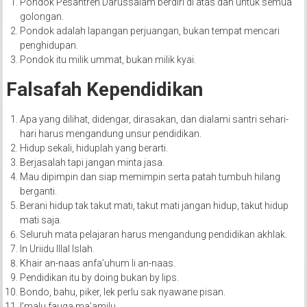
Pondok Pesantren Darussalam berdiri di atas dan untuk semua
golongan.
Pondok adalah lapangan perjuangan, bukan tempat mencari
penghidupan.
Pondok itu milik ummat, bukan milik kyai.
Falsafah Kependidikan
Apa yang dilihat, didengar, dirasakan, dan dialami santri sehari-
hari harus mengandung unsur pendidikan.
Hidup sekali, hiduplah yang berarti.
Berjasalah tapi jangan minta jasa.
Mau dipimpin dan siap memimpin serta patah tumbuh hilang
berganti.
Berani hidup tak takut mati, takut mati jangan hidup, takut hidup
mati saja.
Seluruh mata pelajaran harus mengandung pendidikan akhlak.
In Uriidu Illal Islah.
Khair an-naas anfa’uhum li an-naas.
Pendidikan itu by doing bukan by lips.
Bondo, bahu, piker, lek perlu sak nyawane pisan.
I’malu fauqa ma’amilu.