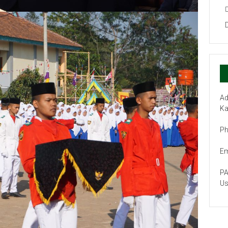
Ad
Ka
Ph
Em
PA
Us