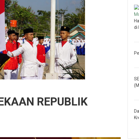
Ha
di
Pe
SE
(M
EKAAN REPUBLIK
Da
Kr