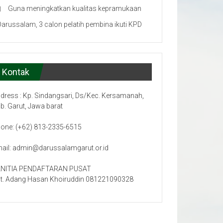
Guna meningkatkan kualitas kepramukaan
Darussalam, 3 calon pelatih pembina ikuti KPD
Kontak
dress : Kp. Sindangsari, Ds/Kec. Kersamanah,
b. Garut, Jawa barat
one: (+62) 813-2335-6515
ail: admin@darussalamgarut.or.id
NITIA PENDAFTARAN PUSAT
t. Adang Hasan Khoiruddin 081221090328