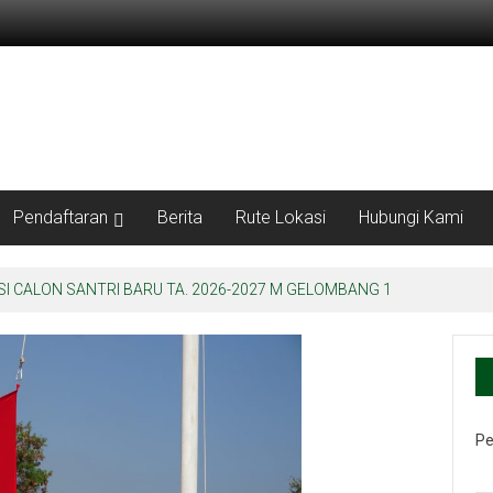
Pendaftaran
Berita
Rute Lokasi
Hubungi Kami
 Muadalah Se-Jawa Barat
Pe