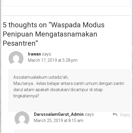
5 thoughts on “
Waspada Modus
Penipuan Mengatasnamakan
Pesantren
”
Irawan
says:
March 17, 2019 at 5:28 pm
Assalamualaikum ustadz/ah,
Mau tanya… kelas belajar antara santri umum dengan santri
darul aitam apakah disatukan/dicampur di stiap
tingkatannya?
DarussalamGarut_Admin
says:
Reply
March 25, 2019 at 8:15 am