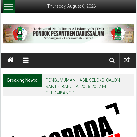
Skip
Thursday, August 6, 2026
to
content
Pondok
Pesantren
Darussalam
Breaking News:
PENGUMUMAN HASIL SELEKSI CALON
(Garut)
SANTRI BARU TA. 2026-2027 M
GELOMBANG 1
Tarbiyatul
Mu'allimin
AL-
Islamiyyah
(TMI)