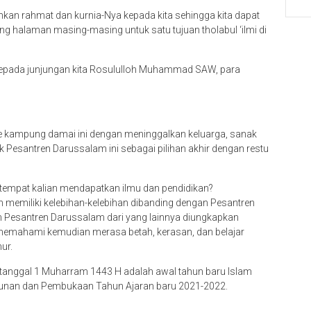
hkan rahmat dan kurnia-Nya kepada kita sehingga kita dapat
ng halaman masing-masing untuk satu tujuan tholabul ‘ilmi di
kepada junjungan kita Rosululloh Muhammad SAW, para
ke kampung damai ini dengan meninggalkan keluarga, sanak
k Pesantren Darussalam ini sebagai pilihan akhir dengan restu
tempat kalian mendapatkan ilmu dan pendidikan?
memiliki kelebihan-kelebihan dibanding dengan Pesantren
n Pesantren Darussalam dari yang lainnya diungkapkan
h memahami kemudian merasa betah, kerasan, dan belajar
ur.
n tanggal 1 Muharram 1443 H adalah awal tahun baru Islam
ahunan dan Pembukaan Tahun Ajaran baru 2021-2022.