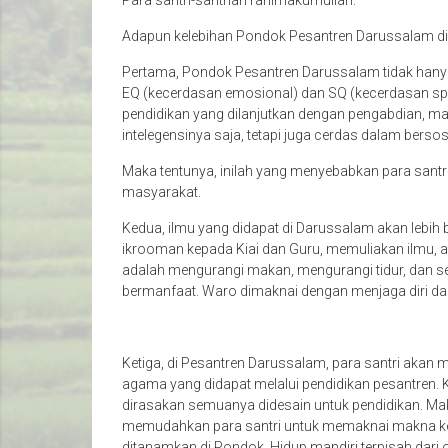
Para santri-santriah rahimakumullah.
Adapun kelebihan Pondok Pesantren Darussalam di
Pertama, Pondok Pesantren Darussalam tidak hanya m
EQ (kecerdasan emosional) dan SQ (kecerdasan spiri
pendidikan yang dilanjutkan dengan pengabdian, ma
intelegensinya saja, tetapi juga cerdas dalam berso
Maka tentunya, inilah yang menyebabkan para santr
masyarakat.
Kedua, ilmu yang didapat di Darussalam akan lebih 
ikrooman kepada Kiai dan Guru, memuliakan ilmu, ak
adalah mengurangi makan, mengurangi tidur, dan se
bermanfaat. Waro dimaknai dengan menjaga diri dar
Ketiga, di Pesantren Darussalam, para santri ak
agama yang didapat melalui pendidikan pesantren. Ka
dirasakan semuanya didesain untuk pendidikan. Maka
memudahkan para santri untuk memaknai makna keh
ditanamkan di Pondok. Hidup mandiri terpisah dari 