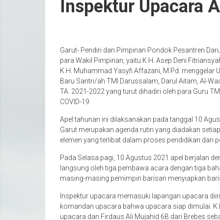
Inspektur Upacara 
Garut- Pendiri dan Pimpinan Pondok Pesantren Daru
para Wakil Pimpinan, yaitu K.H. Asep Deni Fitriansya
K.H. Muhammad Yasyfi Affazani, M.Pd. menggelar
Baru Santri/ah TMI Darussalam, Darul Aitam, Al-
TA. 2021-2022 yang turut dihadiri oleh para Guru T
COVID-19.
Apel tahunan ini dilaksanakan pada tanggal 10 Agu
Garut merupakan agenda rutin yang diadakan seti
elemen yang terlibat dalam proses pendidikan dan p
Pada Selasa pagi, 10 Agustus 2021 apel berjalan de
langsung oleh tiga pembawa acara dengan tiga baha
masing-masing pemimpin barisan menyiapkan baris
Inspektur upacara memasuki lapangan upacara dii
komandan upacara bahwa upacara siap dimulai. K.H.
upacara dan Firdaus Ali Mujahid 6B dari Brebes se