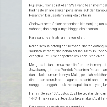
Puji syukur kehadirat Allah SWT yang telah melimpa
hadir setelah melakukan perjalanan jauh dari kampu
Pesantren Darussalam yang kita cintai ini.
Shalawat serta Salam senantiasa kita sanjungkan 
sahabat, dan pengikutnya hingga akhir zaman.
Para santri-santriah rahimakumullah.
Kalian semua datang dari berbagai daerah datang 
saudara, kerabat, dan handai taulan. Memilih Pondo
orangtua untuk mendapatkan ilmu dan Pendidikan.
Mengapa kalian semua memilih Pondok ini menjadi 
Jawabannya, karena Pondok Pesantren Darussalam 
dan sekolah umum lainnya. Maka, perlulah kelebiha
dihadapan seluruh santri agar para santri-santria
sungguh-sungguh untuk mencapai cita-cita yang luh
Hari ini, Selasa 10 Agustus 2021 bertepatan denga
1443 H maka sangat tepat kita laksanakan Apel T