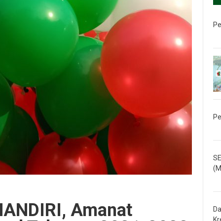
Pe
Pe
SE
(M
MANDIRI, Amanat
Da
Kr