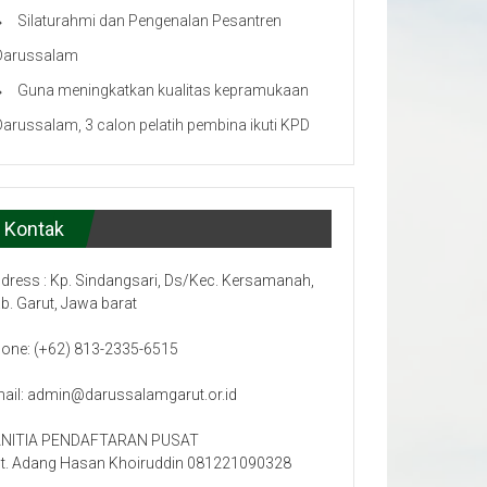
Silaturahmi dan Pengenalan Pesantren
Darussalam
Guna meningkatkan kualitas kepramukaan
Darussalam, 3 calon pelatih pembina ikuti KPD
Kontak
dress : Kp. Sindangsari, Ds/Kec. Kersamanah,
b. Garut, Jawa barat
one: (+62) 813-2335-6515
ail: admin@darussalamgarut.or.id
NITIA PENDAFTARAN PUSAT
t. Adang Hasan Khoiruddin 081221090328