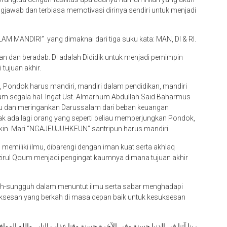
jawab dan terbiasa memotivasi dirinya sendiri untuk menjadi
LAM MANDIRI” yang dimaknai dari tiga suku kata: MAN, DI & RI.
 dan beradab. DI adalah Dididik untuk menjadi pemimpin
tujuan akhir.
, Pondok harus mandiri, mandiri dalam pendidikan, mandiri
m segala hal. Ingat Ust. Almarhum Abdullah Said Baharmus
tu dan meringankan Darussalam dari beban keuangan
dak ada lagi orang yang seperti beliau memperjungkan Pondok,
in. Mari “NGAJEUJUHKEUN” santripun harus mandiri.
emiliki ilmu, dibarengi dengan iman kuat serta akhlaq
irul Qoum menjadi pengingat kaumnya dimana tujuan akhir
guh-sungguh dalam menuntut ilmu serta sabar menghadapi
suksesan yang berkah di masa depan baik untuk kesuksesan
ربنا آتنا في الدنيا حسنة وفي الآخرة حسنة وقنا عذاب النار . والله المو