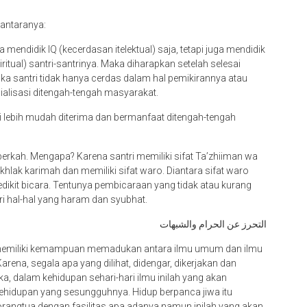
antaranya:
endidik IQ (kecerdasan itelektual) saja, tetapi juga mendidik
tual) santri-santrinya. Maka diharapkan setelah selesai
ka santri tidak hanya cerdas dalam hal pemikirannya atau
sialisasi ditengah-tengah masyarakat.
i lebih mudah diterima dan bermanfaat ditengah-tengah
berkah. Mengapa? Karena santri memiliki sifat Ta’zhiiman wa
hlak karimah dan memiliki sifat waro. Diantara sifat waro
dikit bicara. Tentunya pembicaraan yang tidak atau kurang
i hal-hal yang haram dan syubhat.
التحرز عن الحرام والشبهات
an memiliki kemampuan memadukan antara ilmu umum dan ilmu
rena, segala apa yang dilihat, didengar, dikerjakan dan
, dalam kehidupan sehari-hari ilmu inilah yang akan
idupan yang sesungguhnya. Hidup berpanca jiwa itu
orangtua dengan fasilitas apa adanya namun inilah yang akan