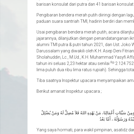
barisan konsulat dari putra dan 41 barisan konsulat d
Pengibaran bendera merah putih diiringi dengan la
paduan suara santriah TMI, hadirin berdiri dan me
Usai pengibaran bendera merah putih, acara dilanjt
jajarannya, dilanjutkan dengan penandatanganan ik
alumni TMI putra & putri tahun 2021, dan Ust. Jok
Darussalam yang diwakili oleh K.H. Asep Deni Fitria
Sholahuddin, Lc., M.Ud., K.H. Muhammad Yasyfi Aff
Rp
tahun ini seluas 2,23 hektar atau senilai
2.124.752.
lima puluh dua ribu lima ratus rupiah). Sehingga to
Tiba saatnya Inspektur upacara menyampaikan am
Berikut amanat Inspektur upacara ;
ا وَمِنْ سَيِّئَاتِ أَعْمَالِنَا، مَنْ يَهْدِهِ اللهُ فَلاَ مُضِلَّ لَهُ وَمَنْ يُضْلِلْ
ْدُهُ وَرَسُوْلُهُ.، أَمَّا بَعْدُ
Yang saya hormati, para wakil pimpinan, asatidz da