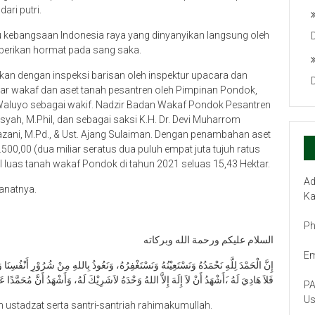
ari putri.
gu kebangsaan Indonesia raya yang dinyanyikan langsung oleh
mberikan hormat pada sang saka.
ukan dengan inspeksi barisan oleh inspektur upacara dan
rar wakaf dan aset tanah pesantren oleh Pimpinan Pondok,
o Waluyo sebagai wakif. Nadzir Badan Wakaf Pondok Pesantren
nsyah, M.Phil, dan sebagai saksi K.H. Dr. Devi Muharrom
azani, M.Pd., & Ust. Ajang Sulaiman. Dengan penambahan aset
500,00 (dua miliar seratus dua puluh empat juta tujuh ratus
tal luas tanah wakaf Pondok di tahun 2021 seluas 15,43 Hektar.
Ad
anatnya.
Ka
Ph
السلام عليكم ورحمة الله وبركاته
Em
إِنَّ الْحَمْدَ لِلَّهِ نَحْمَدُهُ وَنَسْتَعِيْنُهُ وَنَسْتَغْفِرُهُ، وَنَعُوذُ بِاللهِ مِنْ شُرُوْرِ أَنْفُسِنَ
فَلاَ هَادِيَ لَهُ ،َأَشْهَدُ أَنْ لاَ إِلَهَ إِلاَّ اللهُ وَحْدَهُ لاَشَرِيْكَ لَهُ، وَأَشْهَدُ أَنَّ مُحَمَّدًا عَب
PA
Us
n ustadzat serta santri-santriah rahimakumullah.