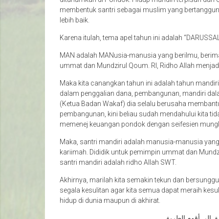
membentuk santri sebagai muslim yang bertanggung
lebih baik.
Karena itulah, tema apel tahun ini adalah “DARUSSA
MAN adalah MANusia-manusia yang berilmu, beriman
ummat dan Mundzirul Qoum. RI, Ridho Allah menjadi 
Maka kita canangkan tahun ini adalah tahun mandiri
dalam penggalian dana, pembangunan, mandiri dala
(Ketua Badan Wakaf) dia selalu berusaha memban
pembangunan, kini beliau sudah mendahului kita ti
memenej keuangan pondok dengan seifesien mungk
Maka, santri mandiri adalah manusia-manusia yang m
kariimah. Dididik untuk pemimpin ummat dan Mundz
santri mandiri adalah ridho Allah SWT.
Akhirnya, marilah kita semakin tekun dan bersung
segala kesulitan agar kita semua dapat meraih ke
hidup di dunia maupun di akhirat.
افق إلى أقوم الطريق