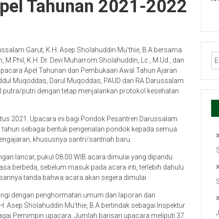
Apel Tahunan 2021-2022
ssalam Garut, K.H. Asep Sholahuddin Mu’thie, B.A bersama
h, M.Phil, K.H. Dr. Devi Muharrom Sholahuddin, Lc., M.Ud., dan
 Upacara Apel Tahunan dan Pembukaan Awal Tahun Ajaran
Waddul Muqoddas, Darul Muqoddas, PAUD dan RA Darussalam
MI putra/putri dengan tetap menjalankan protokol kesehatan
stus 2021. Upacara ini bagi Pondok Pesantren Darussalam
ap tahun sebagai bentuk pengenalan pondok kepada semua
engajaran, khususnya santri/santriah baru.
ngan lancar, pukul 08.00 WIB acara dimulai yang dipandu
sa berbeda, sebelum masuk pada acara inti, terlebih dahulu
annya tanda bahwa acara akan segera dimulai.
ringi dengan penghormatan umum dan laporan dari
 Asep Sholahuddin Mu’thie, B.A bertindak sebagai Inspektur
bagai Pemimpin upacara. Jumlah barisan upacara meliputi 37