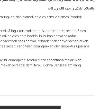
والسلام عليكم ورحمة الله وبركاته
irenungkan, dan diamalkan oleh semua elemen Pondok
usik & lagu, tari tradisional & kontemporer, senam & seni
saksikan oleh para hadirin. Ini bukan hanya sekadar
a santri/ah baru bahwa Pondok tidak hanya mengajarkan
tas seperti yang telah disampaikan oleh Inspektur upacara
sy ini, diharapkan semua pihak senantiasa melakukan
yamakan persepsi demi terwujudnya Darussalam yang