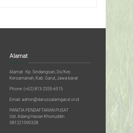
Alamat
Alamat : Kp. Sindangsari, Ds/Kec.
Kersamanah, Kab. Garut, Jawa barat
Phone: (+62) 813-2335-6515
Email: admin@darussalamgarut.or.id
PANITIA PENDAFTARAN PUSAT
Ust. Adang Hasan Khoiruddin
081221090328