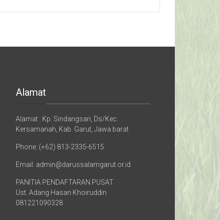
Alamat
Alamat : Kp. Sindangsari, Ds/Kec.
Kersamanah, Kab. Garut, Jawa barat
Phone: (+62) 813-2335-6515
Email: admin@darussalamgarut.or.id
PANITIA PENDAFTARAN PUSAT
Ust. Adang Hasan Khoiruddin
081221090328