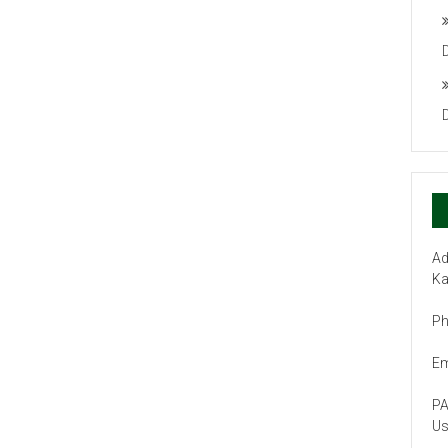
Ad
Ka
Ph
Em
PA
Us