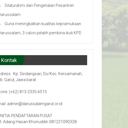
Silaturahmi dan Pengenalan Pesantren
Darussalam
Guna meningkatkan kualitas kepramukaan
Darussalam, 3 calon pelatih pembina ikuti KPD
Kontak
dress : Kp. Sindangsari, Ds/Kec. Kersamanah,
b. Garut, Jawa barat
one: (+62) 813-2335-6515
ail: admin@darussalamgarut.or.id
NITIA PENDAFTARAN PUSAT
t. Adang Hasan Khoiruddin 081221090328