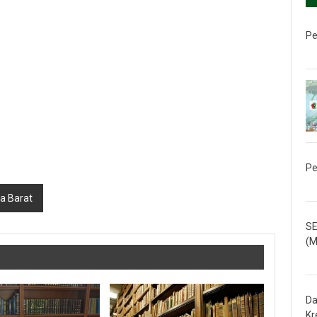
Pe
Pe
a Barat
SE
(M
Da
Kr