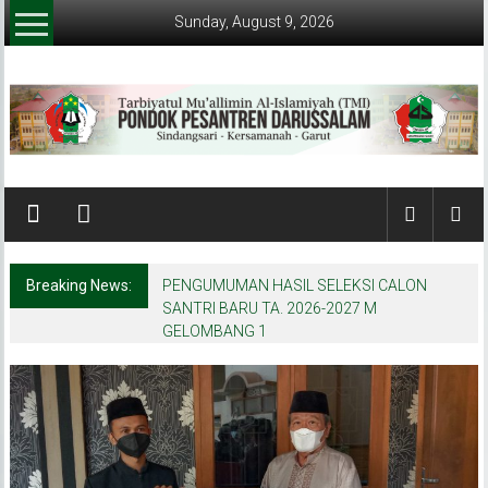
Skip
Sunday, August 9, 2026
to
content
Pondok
Pesantren
Darussalam
Breaking News:
PENGUMUMAN HASIL SELEKSI CALON
(Garut)
SANTRI BARU TA. 2026-2027 M
GELOMBANG 1
Tarbiyatul
Mu'allimin
AL-
Islamiyyah
(TMI)